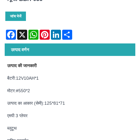
जांच भेजें
Facebook
X
WhatsApp
Pinterest
LinkedIn
Share
उत्पाद वर्णन
उत्पाद की जानकारी
बैटरी:12V10AH*1
मोटर:#550*2
उत्पाद का आकार (सेमी):125*81*71
एमपी 3 प्लेयर
ब्लूटूथ