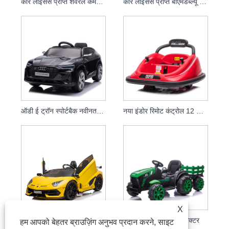
कार लाइसेंस प्राप्त शेवरले केमेरो 2SS . पर बेबी रिमोट कंट्रोल राइड
कार लाइसेंस प्राप्त बीएमडब्ल्यू 24 वी बहाव कार पर किड्स इलेक्ट्रिक राइड
ऑडी ई ट्रॉन स्पोर्टबैक नवीनतम 12 वी इलेक्ट्रिक राइड ऑन टॉयज कार फॉर किड्स पैरेंट रिमोट कंट्रोल बेबी कार
नया इंडोर रिमोट कंट्रोल 12 वी इलेक्ट्रिक किड्स राइड ऑन बंपर कार वाइल्ड थिंग 360 स्पिनिंग राइड ऑन टॉय व्हीकल फॉर बेबी
X
कार चाइल्ड ड्राइवेबल टॉय कार 12v 24v चिल्ड्रन इलेक्ट्रिक कारों पर सवारी करें
2021 नए बच्चों के ट्रैक्टर
हम आपको बेहतर ब्राउज़िंग अनुभव प्रदान करने, साइट