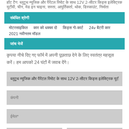
हॉट टैग: ब्लूटूथ म्यूजिक और पैरेंटल रिमोट के साथ 12V 2-सीटर किड्स इलेक्ट्रिक
यूटीवी, चीन, मेड इन चाइना, सस्ता, आपूर्तिकर्ता, थोक, डिस्काउंट, निर्माता
संबंधित श्रेणी
मोटरसाइकिल
कार को धक्का दो
किड्स गो-कार्ट
24v बैटरी कार
2021 नवीनतम मॉडल
जांच भेजें
कृपया नीचे दिए गए फॉर्म में अपनी पूछताछ देने के लिए स्वतंत्र महसूस
करें। हम आपको 24 घंटों में जवाब देंगे।