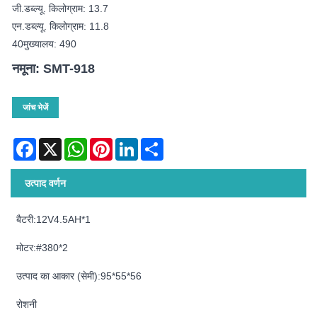
जी.डब्ल्यू. किलोग्राम: 13.7
एन.डब्ल्यू. किलोग्राम: 11.8
40मुख्यालय: 490
नमूना: SMT-918
जांच भेजें
Facebook
X
WhatsApp
Pinterest
LinkedIn
Share
उत्पाद वर्णन
बैटरी:12V4.5AH*1
मोटर:#380*2
उत्पाद का आकार (सेमी):95*55*56
रोशनी