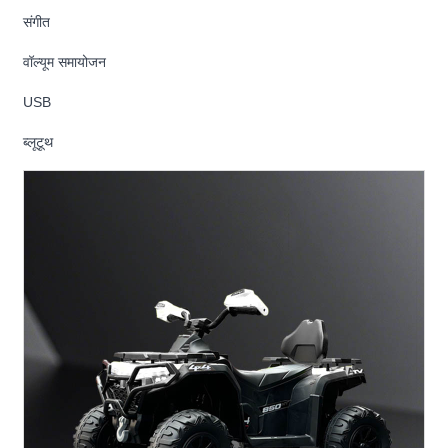
संगीत
वॉल्यूम समायोजन
USB
ब्लूटूथ