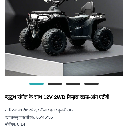
ब्लूटूथ संगीत के साथ 12V 2WD किड्स राइड-ऑन एटीवी
प्लास्टिक का रंग: सफेद / नीला / हरा / गुलाबी लाल
एल*डब्ल्यू*एच(सीएम): 85*46*35
सीबीएम: 0.14