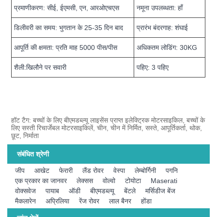
प्रमाणीकरण: सीई, ईएमसी, एन, आरओएचएस
नमूना उपलब्धता: हाँ
डिलीवरी का समय: भुगतान के 25-35 दिन बाद
प्रारंभ बंदरगाह: शंघाई
आपूर्ति की क्षमता: प्रति माह 5000 पीस/पीस
अधिकतम लोडिंग: 30KG
शैली:खिलौने पर सवारी
पहिए: 3 पहिए
हॉट टैग: बच्चों के लिए बीएमडब्ल्यू लाइसेंस प्राप्त इलेक्ट्रिक मोटरसाइकिल, बच्चों के
लिए सस्ती रिचार्जेबल मोटरसाइकिलें, चीन, चीन में निर्मित, सस्ते, आपूर्तिकर्ता, थोक,
छूट, निर्माता
संबंधित श्रेणी
जीप
आखेट
फेरारी
लैंड रोवर
वेस्पा
लेम्बोर्गिनी
पगनि
एक प्रकार का जानवर
लेक्सस
वोल्वो
टोयोटा
Maserati
वोक्सवेज
पायाब
ऑडी
बीएमडब्ल्यू
बेंटले
मर्सिडीज बेंज
मैकलारेन
अप्रिलिया
रेंज रोवर
लाल बैनर
होंडा