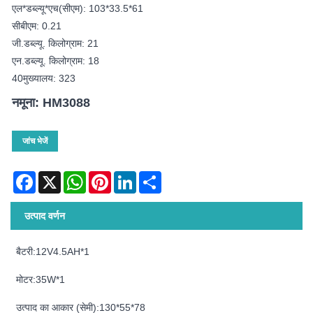
एल*डब्ल्यू*एच(सीएम): 103*33.5*61
सीबीएम: 0.21
जी.डब्ल्यू. किलोग्राम: 21
एन.डब्ल्यू. किलोग्राम: 18
40मुख्यालय: 323
नमूना: HM3088
जांच भेजें
Facebook
X
WhatsApp
Pinterest
LinkedIn
Share
उत्पाद वर्णन
बैटरी:12V4.5AH*1
मोटर:35W*1
उत्पाद का आकार (सेमी):130*55*78