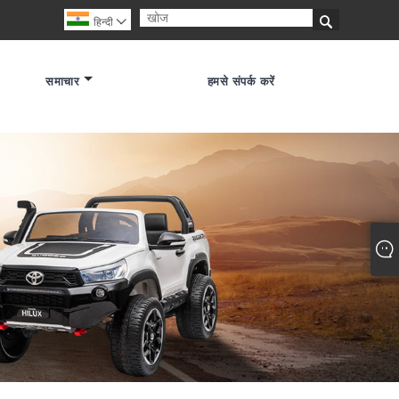

हिन्दी

समाचार
हमसे संपर्क करें