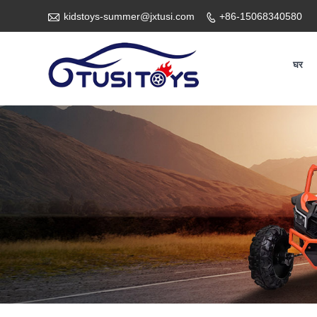

kidstoys-summer@jxtusi.com
+86-15068340580

घर