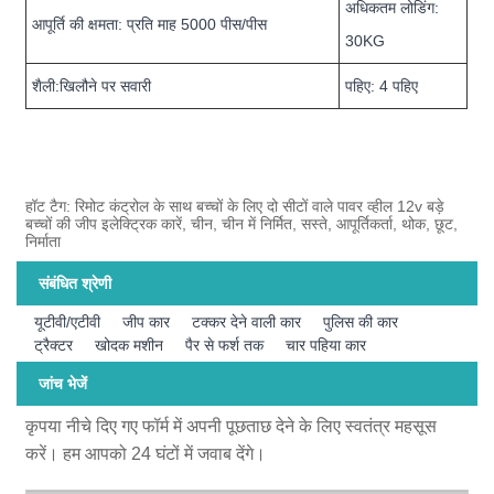
अधिकतम लोडिंग:
आपूर्ति की क्षमता: प्रति माह 5000 पीस/पीस
30KG
शैली:खिलौने पर सवारी
पहिए: 4 पहिए
हॉट टैग: रिमोट कंट्रोल के साथ बच्चों के लिए दो सीटों वाले पावर व्हील 12v बड़े
बच्चों की जीप इलेक्ट्रिक कारें, चीन, चीन में निर्मित, सस्ते, आपूर्तिकर्ता, थोक, छूट,
निर्माता
संबंधित श्रेणी
यूटीवी/एटीवी
जीप कार
टक्कर देने वाली कार
पुलिस की कार
ट्रैक्टर
खोदक मशीन
पैर से फर्श तक
चार पहिया कार
जांच भेजें
कृपया नीचे दिए गए फॉर्म में अपनी पूछताछ देने के लिए स्वतंत्र महसूस
करें। हम आपको 24 घंटों में जवाब देंगे।